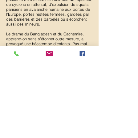
de cyclone en attentat, d’expulsion de squats
parisiens en avalanche humaine aux portes de
l’Europe, portes restées fermées, gardées par
des barrières et des barbelés où s’écorchent
aussi des mineurs.
Le drame du Bangladesh et du Cachemire,
apprend-on sans s’étonner outre mesure, a
provoqué une hécatombe d’enfants. Pas mal
de photos nous ont renseignés sur la faiblesse
d’un « petit d’homme », comme écrivait
Kipling, face à un bloc de béton.
Hier soir, c’est un film qui nous a sonné. Rien
de bruyant ni de spectaculaire. Rien de
claironné dans les journaux ou à la radio. Un
documentaire signé Frédéric Touchard qui
raconte comment vivent les enfants du Burkina
Faso. Les enfants en général ? Non, un certain
profil d’enfants. Ceux qui n’ont plus de parents
pour les aider à grandir, pour accompagner
leurs désirs et leur peur, la peur d’être tout seul
le soir dans une maison, par exemple.
Des orphelins qui vivent avec le souvenir plus
ou moins vague de leurs parents où ils étaient
en vie. Les parents sont morts du sida. Il y a
deux ou trois ans. Ce film est celui proposé en