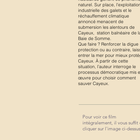
naturel. Sur place, l'exploitati
industrielle des galets et le
réchauffement climatique
annoncé menacent de
submersion les alentours de
Cayeux, station balnéaire de l
Baie de Somme.
Que faire ? Renforcer la digue
protection ou au contraire, lais
entrer la mer pour mieux prot
Cayeux. À partir de cette
situation, l’auteur interroge le
processus démocratique mis 
œuvre pour choisir comment
sauver Cayeux.
Pour voir ce film
Pour voir ce film
intégralement, il vous suffit
intégralement, il vous suffit d
cliquer sur l'image ci-dessus
cliquer sur l'image ci-dessus.