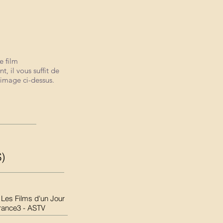
e film
t, il vous suffit de
l'image ci-dessus.
)
 Les Films d'un Jour
France3 - ASTV