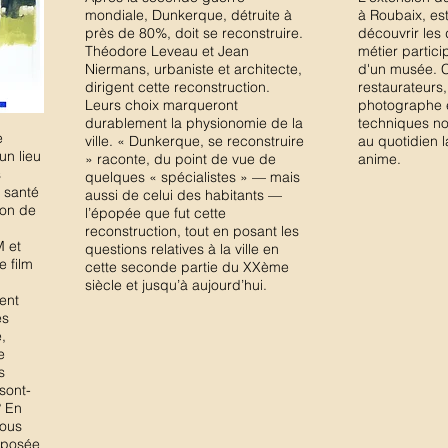
mondiale, Dunkerque, détruite à
à Roubaix, est
près de 80%, doit se reconstruire.
découvrir les 
Théodore Leveau et Jean
métier particip
Niermans, urbaniste et architecte,
d'un musée. C
dirigent cette reconstruction.
restaurateurs,
Leurs choix marqueront
photographe 
durablement la physionomie de la
techniques n
e
ville. « Dunkerque, se reconstruire
au quotidien l
un lieu
» raconte, du point de vue de
anime.
s
quelques « spécialistes » — mais
 santé
aussi de celui des habitants —
ion de
l’épopée que fut cette
reconstruction, tout en posant les
 et
questions relatives à la ville en
e film
cette seconde partie du XXème
siècle et jusqu’à aujourd’hui.
ent
es
,
e
s
sont-
? En
nous
pposée