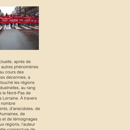
ctuelle, après de
 autres phénomènes
 au cours des
es décennies, a
touché les régions
ndustrielles, au rang
s le Nord-Pas de
la Lorraine. À travers
n nombre
nts, d’anecdotes, de
s humaines, de
s et de témoignages
x régions, l'auteur
ette conjoncture de