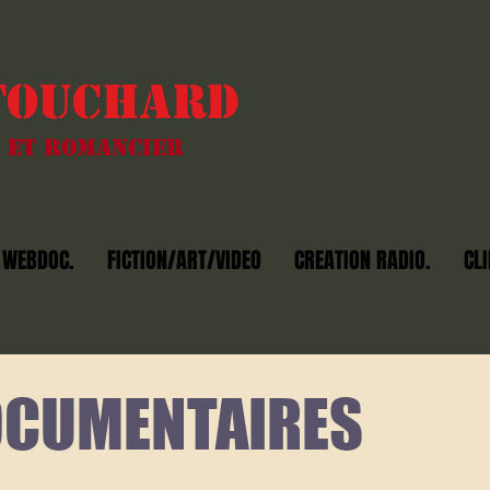
TOUCHARD
 et romancier
WEBDOC.
FICTION/ART/VIDEO
CREATION RADIO.
CLI
OCUMENTAIRES