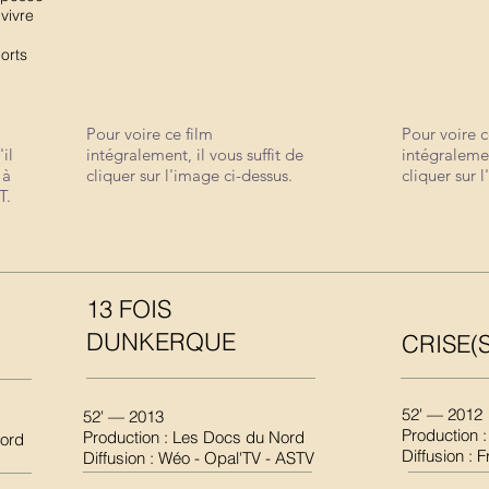
vivre
ports
Pour voire ce film
Pour voire c
il
intégralement, il vous suffit de
intégralemen
 à
cliquer sur l'image ci-dessus.
cliquer sur 
T.
13 FOIS
DUNKERQUE
CRISE(S
52' — 2012
52' — 2013
Production :
Production : Les Docs du Nord
Nord
Diffusion : 
Diffusion : Wéo - Opal'TV - ASTV