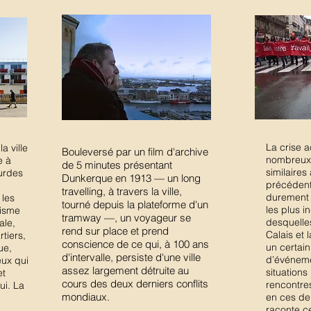
La crise a
a ville
Bouleversé par un film d'archive
nombreux
e à
de 5 minutes présentant
similaires
ourdes
Dunkerque en 1913 — un long
précédent
travelling, à travers la ville,
durement 
 les
tourné depuis la plateforme d'un
les plus i
nisme
tramway —, un voyageur se
desquelle
ale,
rend sur place et prend
Calais et 
tiers,
conscience de ce qui, à 100 ans
un certai
ue,
d'intervalle, persiste d'une ville
d’événeme
eux qui
assez largement détruite au
situation
et
cours des deux derniers conflits
rencontre
ui. La
mondiaux.
en ces deu
raconte c