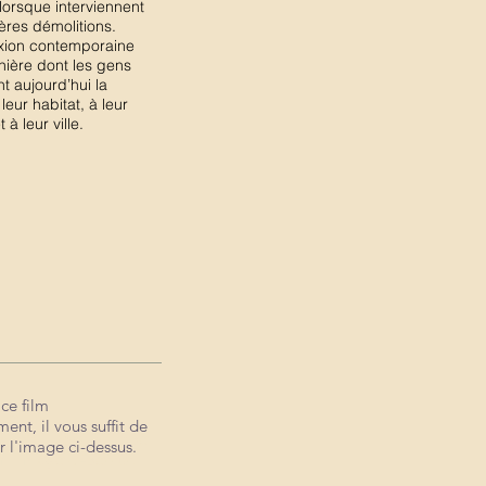
 lorsque interviennent
ères démolitions.
exion contemporaine
nière dont les gens
t aujourd’hui la
 leur habitat, à leur
 à leur ville.
 ce film
 ce film
 ce film
ent, il vous suffit de
ment, il vous suffit de
ent, il vous suffit de
r l'image ci-dessus.
ur l'image ci-dessus.
r l'image ci-dessus.