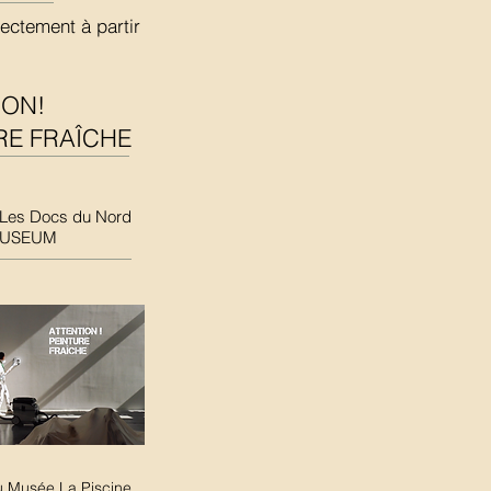
rectement à partir
ION!
RE FRAÎCHE
: Les Docs du Nord
 MUSEUM
u Musée La Piscine,