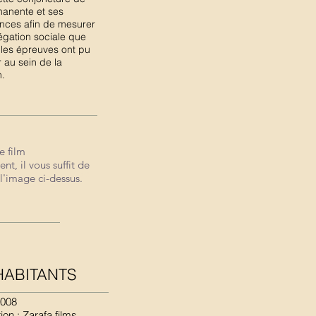
manente et ses
ces afin de mesurer
égation sociale que
ples épreuves ont pu
 au sein de la
n.
e film
e film
nt, il vous suffit de
nt, il vous suffit de
 l'image ci-dessus.
 l'image ci-dessus.
HABITANTS
2008
ion : Zarafa films