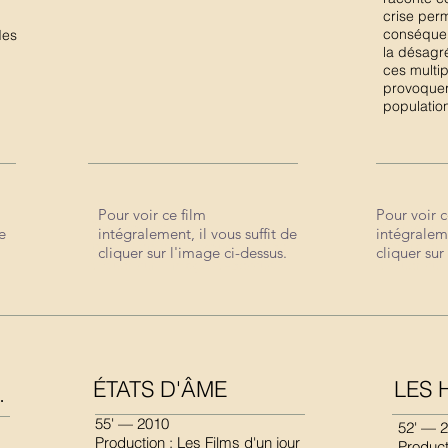
crise per
conséquen
des
la désagr
ces multi
provoquer
populatio
Pour voir ce film
Pour voir c
Pour voir ce film
Pour voir c
e
intégralement, il vous suffit de
intégraleme
intégralement, il vous suffit de
intégraleme
cliquer sur l'image ci-dessus.
cliquer sur
cliquer sur l'image ci-dessus.
cliquer sur
ÉTATS D'ÂME
LES 
.
55' — 2010
52' — 
Production : Les Films d'un jour
Product