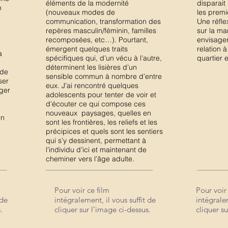
éléments de la modernité
disparait
on
(nouveaux modes de
les premi
communication, transformation des
Une réfl
repères masculin/féminin, familles
sur la ma
recomposées, etc…). Pourtant,
envisagen
émergent quelques traits
relation à
a
spécifiques qui, d’un vécu à l’autre,
quartier et
déterminent les lisières d’un
 de
sensible commun à nombre d’entre
ser
eux. J’ai rencontré quelques
éger
adolescents pour tenter de voir et
d’écouter ce qui compose ces
nouveaux paysages, quelles en
en
sont les frontières, les reliefs et les
précipices et quels sont les sentiers
qui s’y dessinent, permettant à
l’individu d’ici et maintenant de
cheminer vers l’âge adulte.
Pour voir ce film
Pour voir
Pour voir ce film
Pour voir
Pour voir ce film
Pour voir
 de
intégralement, il vous suffit de
intégralem
e
intégralement, il vous suffit de
intégrale
intégralement, il vous suffit de
intégralem
.
cliquer sur l'image ci-dessus.
cliquer su
cliquer sur l'image ci-dessus.
cliquer s
cliquer sur l'image ci-dessus.
cliquer su